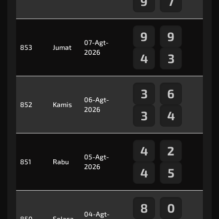
9
7
9
9
07-Agt-
853
Jumat
2026
4
3
3
6
06-Agt-
852
Kamis
2026
3
4
4
2
05-Agt-
851
Rabu
2026
4
5
8
0
04-Agt-
850
Selasa