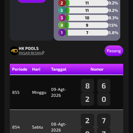
2
11
9.2%
5
11
9.2%
3
10
8.3%
8
9
7.5%
1
7
5.8%
HK POOLS
Pasang
PASAR RESMI
Periode
Hari
Tanggal
Nomor
8
6
09-Agt-
855
Minggu
2026
2
0
2
7
08-Agt-
854
Sabtu
2026