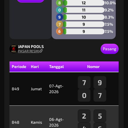
8
12
10.0%
0
11
9.2%
9
10
8.3%
7
9
7.5%
6
9
7.5%
JAPAN POOLS
Pasang
PASAR RESMI
Periode
Hari
Tanggal
Nomor
7
9
07-Agt-
849
Jumat
2026
0
7
2
5
06-Agt-
848
Kamis
2026