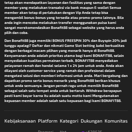
tetap akan mendapatkan layanan dan fasilitas yang sama dengan
member yang melakukan transaksi via bank maupun E-wallet Semua
member akan tetap di perlakukan dengan Vip Anda tetap bisa
mengambil bonus-bonus yang tersedia atau promo-promo lainnya. Bila
anda ingin mencoba melakukan transfer menggunakan pulsa kami
sangat merekomendasikan Bonafit88 sebagai website yang harus anda
pilih dan coba.
Dan Bonafit88 juga memiliki BONUS FREESPIN 30% dan Buyspin 20% jadi
tunggu apalagi? Daftar dan nikmati Game Slot betting Judol berkualitas
dengan berbagai macam pilihan yang menarik hanya di Bonafit88.
Kenyamanan anda adalah prioritas utama bagi kami BONAFIT88, selain
menyediakan kualitas permainan terbaik, BONAFIT88 menyediakan
pelayanan ramah dan handal selama 1 x 24 jam untuk anda. Anda akan
dilayani oleh customer service yang ramah dan profesional dalam
mengatasi solusi dan memberi informasi untuk anda. Mari bergabung dan
dapatkan promo serta bonus menarik yang Bonafit88 berikan khusus
untuk anda semuanya. Jangan pernah ragu untuk memilih Bonafit88
sebagai salah satu tempat anda untuk bertaruh. Withdraw berapapun
pasti kami bayar karna itu adalah suatu motto kami Mengutamakan
kepuasan member adalah salah satu kepuasan bagi kami BONAFIT88.
Kebijaksanaan
Platform
Kategori
Dukungan
Komunitas
Promosi
Hot
+628535