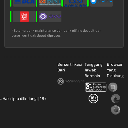
* Selama bank maintenance dan bank offline deposit dan
penarikan tidak dapat diproses
Bersertifikasi
Tanggung
Browser
Dari
Jawab
Yang
Bermain
Didukung
ak cipta dilindungi | 18+