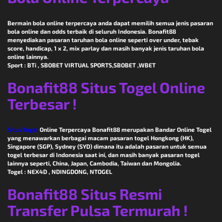
Bermain bola online terpercaya anda dapat memilih semua jenis pasaran
bola online dan odds terbaik di seluruh Indonesia. Bonafit88
menyediakan pasaran taruhan bola online seperti over under, tebak
score, handicap, 1 x 2, mix parlay dan masih banyak jenis taruhan bola
online lainnya.
Sport : BTi , SBOBET VIRTUAL SPORTS,SBOBET ,WBET
Bonafit88 Situs Togel Online
Terbesar !
Situs Togel
Online Terpercaya Bonafit88 merupakan Bandar Online Togel
yang menawarkan berbagai macam pasaran togel Hongkong (HK),
Singapore (SGP), Sydney (SYD) dimana itu adalah pasaran untuk semua
togel terbesar di Indonesia saat ini, dan masih banyak pasaran togel
lainnya seperti, China, Japan, Cambodia, Taiwan dan Mongolia.
Togel : NEX4D , NDINGDONG, NTOGEL
Bonafit88 Situs Resmi
Transfer Pulsa Termurah !