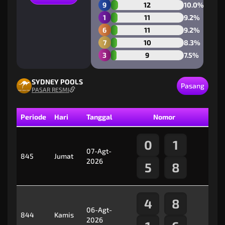
9
12
10.0%
1
11
9.2%
6
11
9.2%
7
10
8.3%
3
9
7.5%
SYDNEY POOLS
Pasang
PASAR RESMI
Periode
Hari
Tanggal
Nomor
0
1
07-Agt-
845
Jumat
2026
5
8
4
8
06-Agt-
844
Kamis
2026