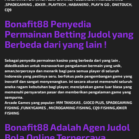
,SPADEGAMING , JOKER , PLAYTECH , HABANERO , PLAY’N GO , ONETOUCH,
CQ9
Bonafit88 Penyedia
Permainan Betting Judol yang
Berbeda dari yang lain !
Sebagai penyedia permainan kasino yang berbeda dari yang lain ,
didedikasikan untuk menawarkan pengalaman bermain yang unik,
aman,terpercaya dan menarik bagi para semua player di seluruh
Indonesia yang pastinya seru. berfokus pada pengembangan game yang
inovatif dan sangat menyenangkan. ini secara akurat memenuhi seluruh
aneka ragam kebutuhan bagi player, menciptakan game luar biasa yang
memenuhi persyaratan pasar dan memberikan pengalaman game yang
sempurna.
Arcade Games yang populer: MM TANGKAS , GIOCO PLUS, SPADEGAMING
FISHING ,FUNKYGAMES , MICROGAMING FISHING, CQ9 FISHING,JOKER
FISHING
Bonafit88 Adalah Agen Judol
Bola Online Terpercaya