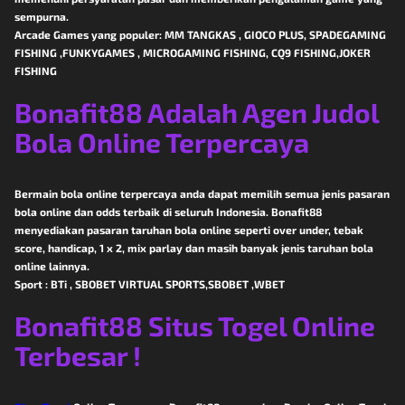
sempurna.
Arcade Games yang populer: MM TANGKAS , GIOCO PLUS, SPADEGAMING
FISHING ,FUNKYGAMES , MICROGAMING FISHING, CQ9 FISHING,JOKER
FISHING
Bonafit88 Adalah Agen Judol
Bola Online Terpercaya
Bermain bola online terpercaya anda dapat memilih semua jenis pasaran
bola online dan odds terbaik di seluruh Indonesia. Bonafit88
menyediakan pasaran taruhan bola online seperti over under, tebak
score, handicap, 1 x 2, mix parlay dan masih banyak jenis taruhan bola
online lainnya.
Sport : BTi , SBOBET VIRTUAL SPORTS,SBOBET ,WBET
Bonafit88 Situs Togel Online
Terbesar !