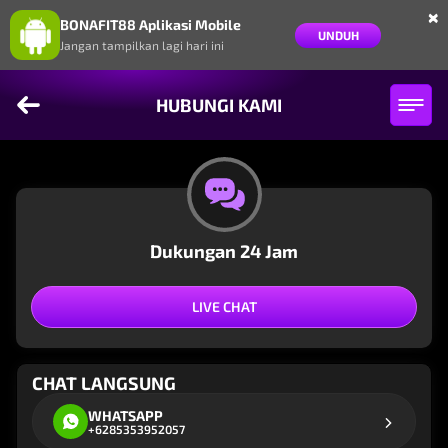
×
BONAFIT88 Aplikasi Mobile
UNDUH
Jangan tampilkan lagi hari ini
HUBUNGI KAMI
Dukungan 24 Jam
LIVE CHAT
CHAT LANGSUNG
WHATSAPP
+6285353952057