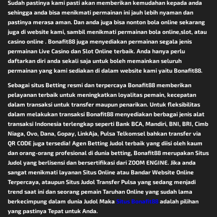
Sudah pastinya kami pasti akan memberikan kemudahan kepada anda
sehingga anda bisa menikmati permainan ini jauh lebih nyaman dan
pastinya merasa aman. Dan anda juga bisa nonton bola online sekarang
juga di website kami, sambil menikmati permainan bola online,slot, atau
casino online . Bonafit88 juga menyediakan permainan segala jenis
permainan Live Casino dan Slot Online terbaik. Anda hanya perlu
daftarkan diri anda sekali saja untuk boleh memainkan seluruh
permainan yang kami sediakan di dalam website kami yaitu Bonafit88.
Sebagai situs Betting resmi dan terpercaya Bonafit88 memberikan
pelayanan terbaik untuk meningkatkan loyalitas pemain, kecepatan
dalam transaksi untuk transfer maupun penarikan. Untuk fleksibilitas
dalam melakukan transaksi Bonafit88 menyediakan berbagai jenis alat
transaksi Indonesia terlengkap seperti Bank BCA, Mandiri, BNI, BRI, Cimb
Niaga, Ovo, Dana, Gopay, LinkAja, Pulsa Telkomsel bahkan transfer via
QR CODE juga tersedia! Agen Betting Judol terbaik yang diisi oleh kaum
dan orang-orang profesional di dunia betting, Bonafit88 merupakan Situs
Judol yang berlisensi dan bersertifikasi dari ZOOM ENGINE. Jika anda
sangat menikmati layanan Situs Online atau Bandar Website Online
Terpercaya, ataupun Situs Judol Transfer Pulsa yang sedang menjadi
trend saat ini dan seorang pemain Taruhan Online yang sudah lama
berkecimpung dalam dunia Judol Maka
Situs Bonafit88
adalah pilihan
yang pastinya Tepat untuk Anda.