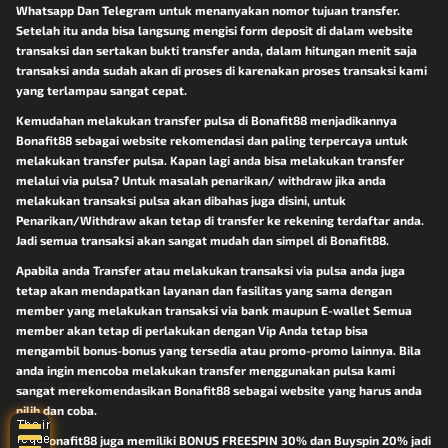
Whatsapp Dan Telegram untuk menanyakan nomor tujuan transfer.
Setelah itu anda bisa langsung mengisi form deposit di dalam website
transaksi dan sertakan bukti transfer anda, dalam hitungan menit saja
transaksi anda sudah akan di proses di karenakan proses transaksi kami
yang terlampau sangat cepat.
Kemudahan melakukan transfer pulsa di Bonafit88 menjadikannya
Bonafit88 sebagai website rekomendasi dan paling terpercaya untuk
melakukan transfer pulsa. Kapan lagi anda bisa melakukan transfer
melalui via pulsa? Untuk masalah penarikan/ withdraw jika anda
melakukan transaksi pulsa akan dibahas juga disini, untuk
Penarikan/Withdraw akan tetap di transfer ke rekening terdaftar anda.
Jadi semua transaksi akan sangat mudah dan simpel di Bonafit88.
Apabila anda Transfer atau melakukan transaksi via pulsa anda juga
tetap akan mendapatkan layanan dan fasilitas yang sama dengan
member yang melakukan transaksi via bank maupun E-wallet Semua
member akan tetap di perlakukan dengan Vip Anda tetap bisa
mengambil bonus-bonus yang tersedia atau promo-promo lainnya. Bila
anda ingin mencoba melakukan transfer menggunakan pulsa kami
GACOR!
sangat merekomendasikan Bonafit88 sebagai website yang harus anda
pilih dan coba.
Dan Bonafit88 juga memiliki BONUS FREESPIN 30% dan Buyspin 20% jadi