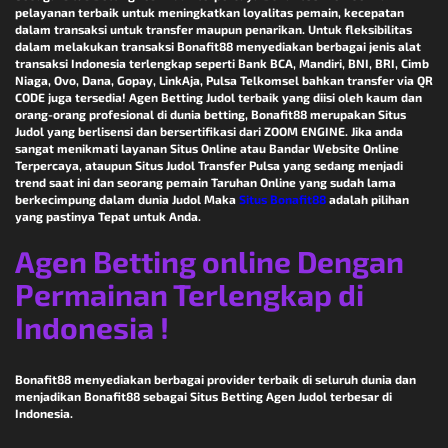
pelayanan terbaik untuk meningkatkan loyalitas pemain, kecepatan
dalam transaksi untuk transfer maupun penarikan. Untuk fleksibilitas
dalam melakukan transaksi Bonafit88 menyediakan berbagai jenis alat
transaksi Indonesia terlengkap seperti Bank BCA, Mandiri, BNI, BRI, Cimb
Niaga, Ovo, Dana, Gopay, LinkAja, Pulsa Telkomsel bahkan transfer via QR
CODE juga tersedia! Agen Betting Judol terbaik yang diisi oleh kaum dan
orang-orang profesional di dunia betting, Bonafit88 merupakan Situs
Judol yang berlisensi dan bersertifikasi dari ZOOM ENGINE. Jika anda
sangat menikmati layanan Situs Online atau Bandar Website Online
Terpercaya, ataupun Situs Judol Transfer Pulsa yang sedang menjadi
trend saat ini dan seorang pemain Taruhan Online yang sudah lama
berkecimpung dalam dunia Judol Maka
Situs Bonafit88
adalah pilihan
yang pastinya Tepat untuk Anda.
Agen Betting online Dengan
Permainan Terlengkap di
Indonesia !
Bonafit88 menyediakan berbagai provider terbaik di seluruh dunia dan
menjadikan Bonafit88 sebagai Situs Betting Agen Judol terbesar di
Indonesia.