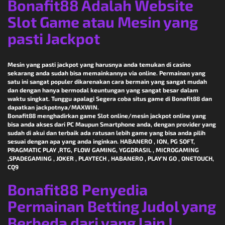
Bonafit88 Adalah Website
Slot Game atau Mesin yang
pasti Jackpot
Mesin yang pasti jackpot yang harusnya anda temukan di casino
sekarang anda sudah bisa memainkannya via online. Permainan yang
satu ini sangat populer dikarenakan cara bermain yang sangat mudah
dan dengan hanya bermodal keuntungan yang sangat besar dalam
waktu singkat. Tunggu apalagi Segera coba situs game di Bonafit88 dan
dapatkan jackpotnya/MAXWIN.
Bonafit88 menghadirkan game Slot online/mesin jackpot online yang
bisa anda akses dari PC Maupun Smartphone anda, dengan provider yang
sudah di akui dan terbaik ada ratusan lebih game yang bisa anda pilih
sesuai dengan apa yang anda inginkan. HABANERO , ION, PG SOFT,
PRAGMATIC PLAY ,RTG, FLOW GAMING, YGGDRASIL , MICROGAMING
,SPADEGAMING , JOKER , PLAYTECH , HABANERO , PLAY’N GO , ONETOUCH,
CQ9
Bonafit88 Penyedia
Permainan Betting Judol yang
Berbeda dari yang lain !