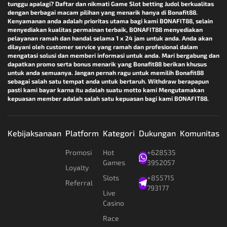
tunggu apalagi? Daftar dan nikmati Game Slot betting Judol berkualitas
dengan berbagai macam pilihan yang menarik hanya di Bonafit88.
Kenyamanan anda adalah prioritas utama bagi kami BONAFIT88, selain
menyediakan kualitas permainan terbaik, BONAFIT88 menyediakan
pelayanan ramah dan handal selama 1 x 24 jam untuk anda. Anda akan
dilayani oleh customer service yang ramah dan profesional dalam
mengatasi solusi dan memberi informasi untuk anda. Mari bergabung dan
dapatkan promo serta bonus menarik yang Bonafit88 berikan khusus
untuk anda semuanya. Jangan pernah ragu untuk memilih Bonafit88
sebagai salah satu tempat anda untuk bertaruh. Withdraw berapapun
pasti kami bayar karna itu adalah suatu motto kami Mengutamakan
kepuasan member adalah salah satu kepuasan bagi kami BONAFIT88.
Kebijaksanaan
Platform
Kategori
Dukungan
Komunitas
Promosi
Hot
+628535
Games
3952057
Loyalty
Slots
+855715
Referral
793177
Live
Casino
Race