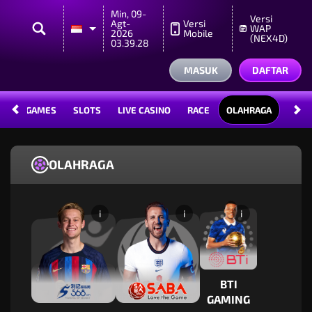
Min, 09-
Versi
Agt-
Versi
WAP
2026
Mobile
(NEX4D)
03.39.28
MASUK
DAFTAR
HOT GAMES
SLOTS
LIVE CASINO
RACE
OLAHRAGA
CRAS
OLAHRAGA
i
i
i
BTI
GAMING