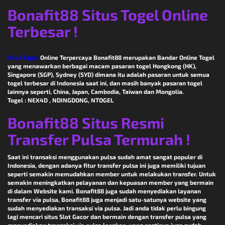
Bonafit88 Situs Togel Online
Terbesar !
Situs Togel
Online Terpercaya Bonafit88 merupakan Bandar Online Togel
yang menawarkan berbagai macam pasaran togel Hongkong (HK),
Singapore (SGP), Sydney (SYD) dimana itu adalah pasaran untuk semua
togel terbesar di Indonesia saat ini, dan masih banyak pasaran togel
lainnya seperti, China, Japan, Cambodia, Taiwan dan Mongolia.
Togel : NEX4D , NDINGDONG, NTOGEL
Bonafit88 Situs Resmi
Transfer Pulsa Termurah !
Saat ini transaksi menggunakan pulsa sudah amat sangat populer di
Indonesia, dengan adanya fitur transfer pulsa ini juga memiliki tujuan
seperti semakin memudahkan member untuk melakukan transfer. Untuk
semakin meningkatkan pelayanan dan kepuasan member yang bermain
di dalam Website kami. Bonafit88 juga sudah menyediakan layanan
transfer via pulsa, Bonafit88 juga menjadi satu-satunya website yang
sudah menyediakan transaksi via pulsa. Jadi anda tidak perlu bingung
lagi mencari situs Slot Gacor dan bermain dengan transfer pulsa yang