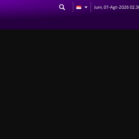
Jum, 07-Agt-2026 02.3