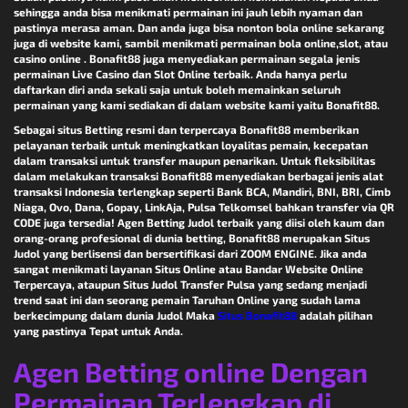
sehingga anda bisa menikmati permainan ini jauh lebih nyaman dan
pastinya merasa aman. Dan anda juga bisa nonton bola online sekarang
juga di website kami, sambil menikmati permainan bola online,slot, atau
casino online . Bonafit88 juga menyediakan permainan segala jenis
permainan Live Casino dan Slot Online terbaik. Anda hanya perlu
daftarkan diri anda sekali saja untuk boleh memainkan seluruh
permainan yang kami sediakan di dalam website kami yaitu Bonafit88.
Sebagai situs Betting resmi dan terpercaya Bonafit88 memberikan
pelayanan terbaik untuk meningkatkan loyalitas pemain, kecepatan
dalam transaksi untuk transfer maupun penarikan. Untuk fleksibilitas
dalam melakukan transaksi Bonafit88 menyediakan berbagai jenis alat
transaksi Indonesia terlengkap seperti Bank BCA, Mandiri, BNI, BRI, Cimb
Niaga, Ovo, Dana, Gopay, LinkAja, Pulsa Telkomsel bahkan transfer via QR
CODE juga tersedia! Agen Betting Judol terbaik yang diisi oleh kaum dan
orang-orang profesional di dunia betting, Bonafit88 merupakan Situs
Judol yang berlisensi dan bersertifikasi dari ZOOM ENGINE. Jika anda
sangat menikmati layanan Situs Online atau Bandar Website Online
Terpercaya, ataupun Situs Judol Transfer Pulsa yang sedang menjadi
trend saat ini dan seorang pemain Taruhan Online yang sudah lama
berkecimpung dalam dunia Judol Maka
Situs Bonafit88
adalah pilihan
yang pastinya Tepat untuk Anda.
Agen Betting online Dengan
Permainan Terlengkap di