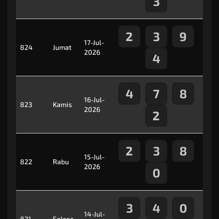
3
2
3
9
17-Jul-
824
Jumat
2026
4
4
7
8
16-Jul-
823
Kamis
2026
2
2
3
8
15-Jul-
822
Rabu
2026
0
3
4
0
14-Jul-
821
Selasa