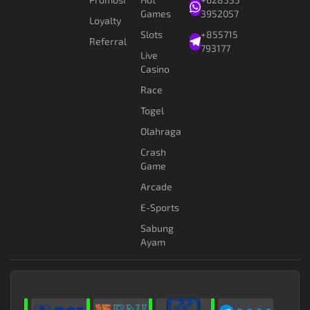
Games
3952057
Loyalty
Slots
+855715
Referral
793177
Live
Casino
Race
Togel
Olahraga
Crash
Game
Arcade
E-Sports
Sabung
Ayam