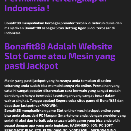
Indonesia !
Bonafit88 menyediakan berbagai provider terbaik di seluruh dunia dan
menjadikan Bonafit88 sebagai Situs Betting Agen Judol terbesar di
Indonesia.
Bonafit88 Adalah Website
Slot Game atau Mesin yang
pasti Jackpot
Mesin yang pasti jackpot yang harusnya anda temukan di casino
sekarang anda sudah bisa memainkannya via online. Permainan yang
satu ini sangat populer dikarenakan cara bermain yang sangat mudah
dan dengan hanya bermodal keuntungan yang sangat besar dalam
waktu singkat. Tunggu apalagi Segera coba situs game di Bonafit88 dan
dapatkan jackpotnya/MAXWIN.
Bonafit88 menghadirkan game Slot online/mesin jackpot online yang
bisa anda akses dari PC Maupun Smartphone anda, dengan provider yang
sudah di akui dan terbaik ada ratusan lebih game yang bisa anda pilih
sesuai dengan apa yang anda inginkan. HABANERO , ION, PG SOFT,
PRAGMATIC PLAY ,RTG, FLOW GAMING, YGGDRASIL , MICROGAMING