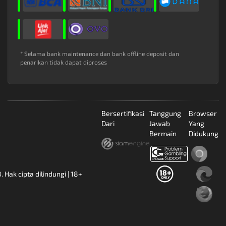
* Selama bank maintenance dan bank offline deposit dan
penarikan tidak dapat diproses
Bersertifikasi
Tanggung
Browser
Dari
Jawab
Yang
Bermain
Didukung
ak cipta dilindungi | 18+