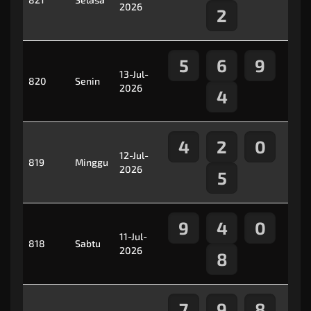
2026
2
5
6
9
13-Jul-
820
Senin
2026
4
4
2
0
12-Jul-
819
Minggu
2026
5
9
4
0
11-Jul-
818
Sabtu
2026
8
7
9
8